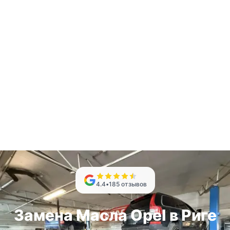
4.4
•
185
отзывов
Замена Масла Opel в Риге