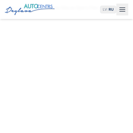
Главная
Услуги
Замена Масла Opel в Риге
LV
/
RU