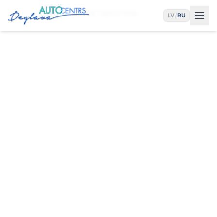
Главная
Услуги
Сервис Opel в Риге
LV
/
RU