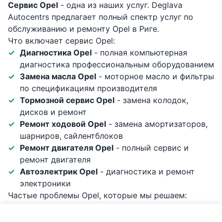
Сервис Opel
- одна из наших услуг. Deglava
Autocentrs предлагает полный спектр услуг по
обслуживанию и ремонту Opel в Риге.
Что включает сервис Opel:
Диагностика Opel
- полная компьютерная
диагностика профессиональным оборудованием
Замена масла Opel
- моторное масло и фильтры
по спецификациям производителя
Тормозной сервис Opel
- замена колодок,
дисков и ремонт
Ремонт ходовой Opel
- замена амортизаторов,
шарниров, сайлентблоков
Ремонт двигателя Opel
- полный сервис и
ремонт двигателя
Автоэлектрик Opel
- диагностика и ремонт
электроники
Частые проблемы Opel, которые мы решаем:
Износ двухмассового маховика - частая
причина стука, особенно у дизелей