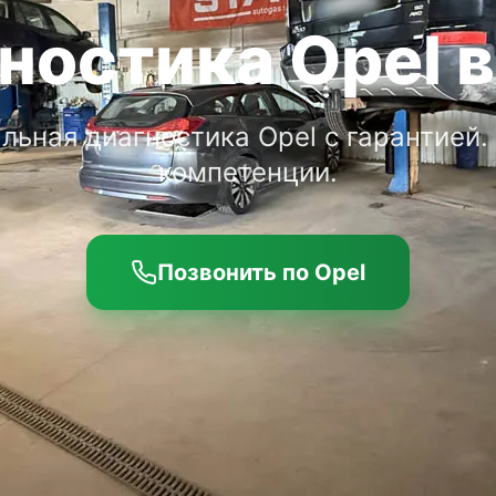
ностика Opel в
ьная диагностика Opel с гарантией.
компетенции.
Позвонить по Opel