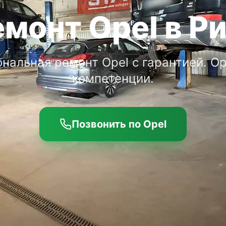
монт Opel в Р
нальная ремонт Opel с гарантией. Op
компетенции.
Позвонить по Opel