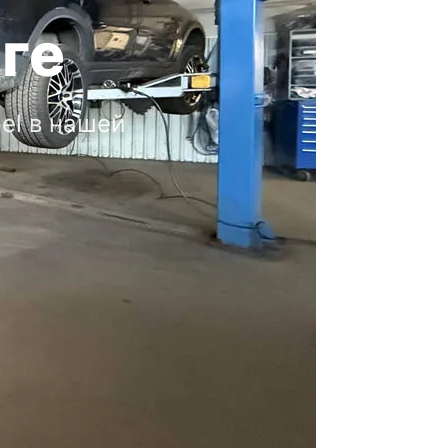
иге
el в нашей