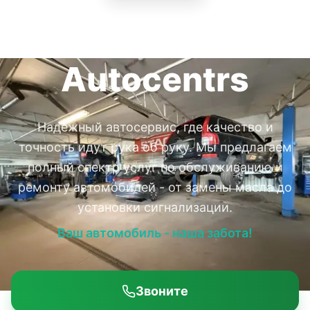
Deglava
Autocentrs
Надежный автосервис, где качество и
точность идут рука об руку. Мы предлагаем
полный спектр услуг по обслуживанию и
ремонту автомобилей - от замены масла до
установки сигнализации.
Ваш автомобиль - наша забота!
Звоните