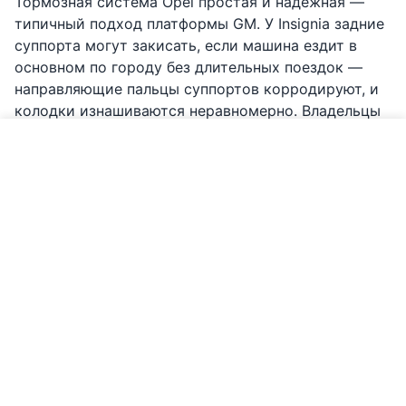
Тормозная система Opel простая и надёжная —
типичный подход платформы GM. У Insignia задние
суппорта могут закисать, если машина ездит в
основном по городу без длительных поездок —
направляющие пальцы суппортов корродируют, и
колодки изнашиваются неравномерно. Владельцы
Astra K отмечают вибрацию передних дисков.
Позвонить по Opel
Колодки обычно служат 30 000-50 000 км спереди
и 40 000-60 000 км сзади. На солёных дорогах
Латвии направляющие пальцы суппортов
рекомендуется чистить и смазывать при каждом
обслуживании тормозов — это предотвращает
закисание. Тормозную жидкость менять каждые 2
года.
Мы меняем колодки, диски, обслуживаем суппорта
(включая чистку и смазку пальцев) и меняем
тормозную жидкость. Обслуживание тормозов от
69 EUR.