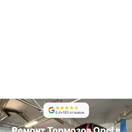
4.4
•
185
отзывов
Ремонт Тормозов Opel в