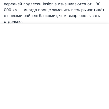
передней подвески Insignia изнашиваются от ~80
000 км — иногда проще заменить весь рычаг (идёт
с новыми сайлентблоками), чем выпрессовывать
отдельно.
У Astra J задние сайлентблоки торсионной балки
могут потрескаться, вызывая нестабильную
Позвонить по Opel
управляемость и неравномерный износ шин. У
Corsa опоры передних стоек (strut mounts)
изнашиваются преждевременно, создавая стуки
при проезде неровностей. Новые модели Opel
(после 2017) используют архитектуру подвески
Peugeot/Citroen.
Мы выполняем полную диагностику и регулировку
развала-схождения, включая замену и запрессовку
сайлентблоков.