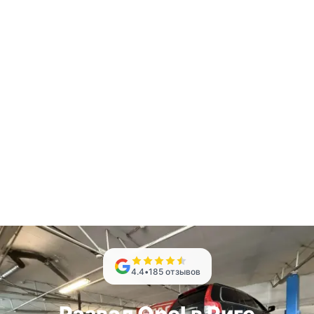
4.4
•
185
отзывов
Развал Opel в Риге