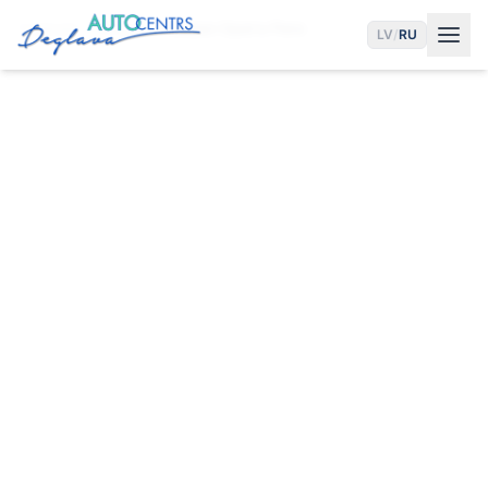
Главная
Услуги
Развал Opel в Риге
LV
/
RU