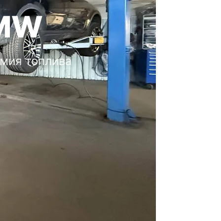
BMW
мия топлива