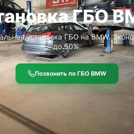
тановка ГБО 
альная установка ГБО на BMW. Эконо
до 50%.
Позвонить по ГБО BMW