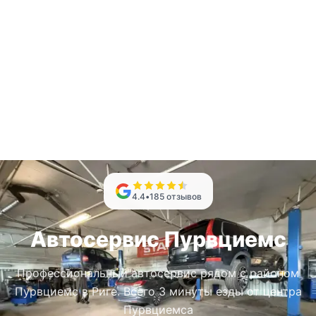
4.4
•
185
отзывов
Автосервис Пурвциемс
Профессиональный автосервис рядом с районом
Пурвциемс в Риге. Всего 3 минуты езды от центра
Пурвциемса