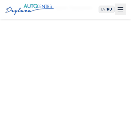
Главная
Услуги
Автосервис Пурвциемс
LV
/
RU