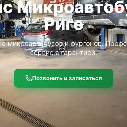
с Микроавтоб
Риге
е микроавтобусов и фургонов. Проф
сервис с гарантией.
Позвонить и записаться