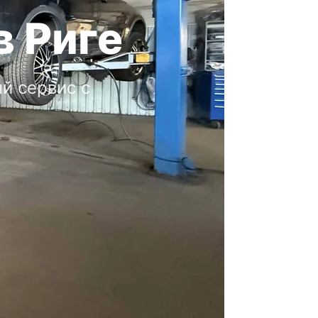
в Риге
й сервис с