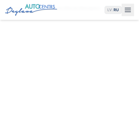
Главная
Услуги
Замена Масла Кенгарагс
LV
/
RU