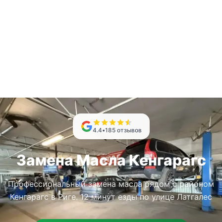
4.4
•
185
отзывов
Замена Масла Кенгарагс
Профессиональный замена масла рядом с районом
Кенгарагс в Риге. 12 минут езды по улице Латгалес