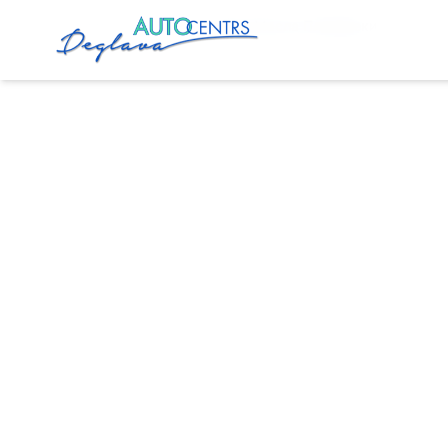
Главная
Услуги
Замена Масла Плявниеки