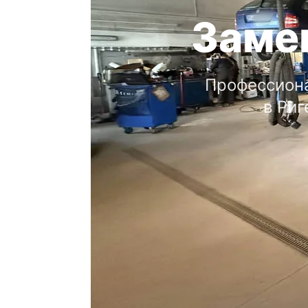
Заме
Профессиона
в Риг