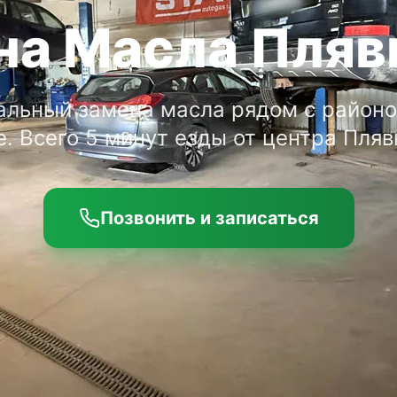
на Масла Пляв
льный замена масла рядом с район
е. Всего 5 минут езды от центра Пля
Позвонить и записаться