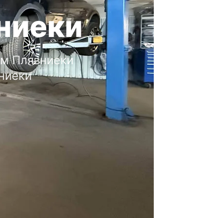
ниеки
ом Плявниеки
вниеки