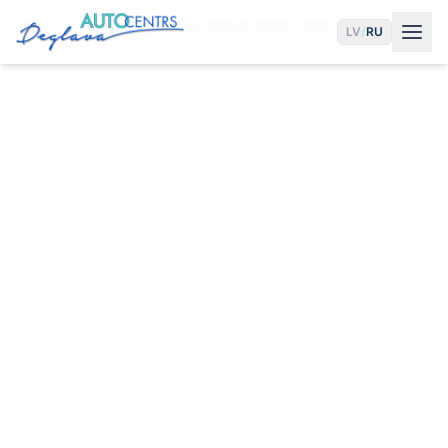
Главная
Услуги
Замена Масла Audi в Риге
LV
/
RU