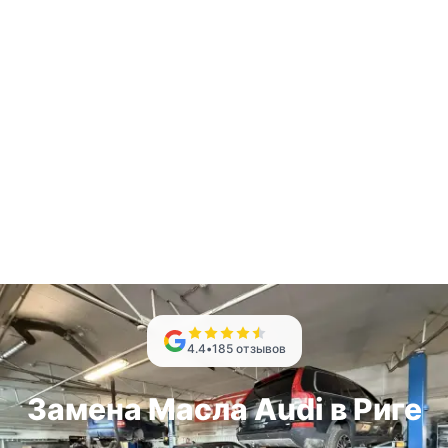
4.4
•
185
отзывов
Замена Масла Audi в Риге