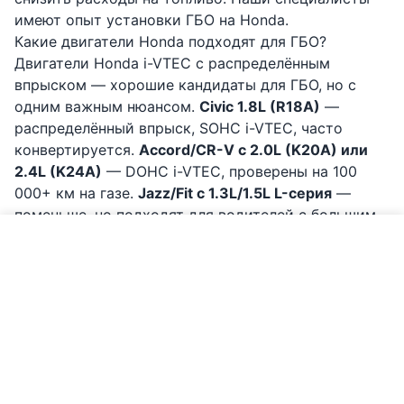
имеют опыт установки ГБО на Honda.
Какие двигатели Honda подходят для ГБО?
Двигатели Honda i-VTEC с распределённым
впрыском — хорошие кандидаты для ГБО, но с
одним важным нюансом.
Civic 1.8L (R18A)
—
распределённый впрыск, SOHC i-VTEC, часто
конвертируется.
Accord/CR-V с 2.0L (K20A) или
2.4L (K24A)
— DOHC i-VTEC, проверены на 100
000+ км на газе.
Jazz/Fit с 1.3L/1.5L L-серия
—
поменьше, но подходят для водителей с большим
пробегом.
Позвонить по ГБО Honda
Не рекомендуются:
CR-V (5-е поколение) с 1.5L
VTEC Turbo (L15B) — непосредственный впрыск,
требует специальной системы. Civic (10-е
поколение) с 1.0T/1.5T — тоже непосредственный
впрыск. Гибриды экономически не оправданы.
Важное предупреждение
Система смазки клапанов обязательна
для всех