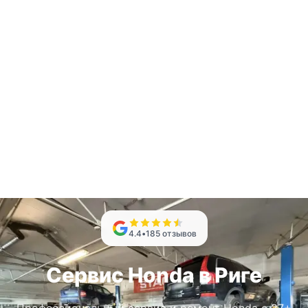
4.4
•
185
отзывов
Сервис Honda в Риге