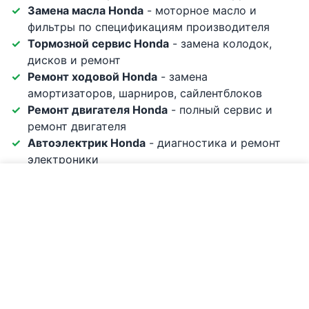
Замена масла Honda
- моторное масло и
фильтры по спецификациям производителя
Тормозной сервис Honda
- замена колодок,
дисков и ремонт
Ремонт ходовой Honda
- замена
амортизаторов, шарниров, сайлентблоков
Ремонт двигателя Honda
- полный сервис и
ремонт двигателя
Автоэлектрик Honda
- диагностика и ремонт
электроники
Частые проблемы Honda, которые мы решаем:
Позвонить по сервису Honda
Рывки вариатора CVT - у моделей HR-V и Jazz
без регулярного обслуживания
Дефекты компрессора кондиционера - чаще у
старых моделей после 10+ лет
Обслуживание системы i-VTEC - качество
масла критично для работы VTEC
Двухмассовый маховик - редко, но у
механических коробок могут быть проблемы