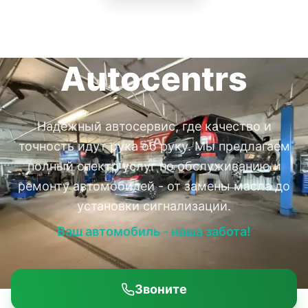
Deglava
Autocentrs
Надежный автосервис, где качество и
точность идут рука об руку. Мы предлагаем
полный спектр услуг по обслуживанию и
ремонту автомобилей - от замены масла до
установки сигнализации.
Ваш автомобиль - наша забота!
Звоните