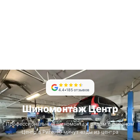
4.4
•
185
отзывов
Шиномонтаж Центр
Профессиональный шиномонтаж рядом с районом
Центр в Риге. 10 минут езды из центра