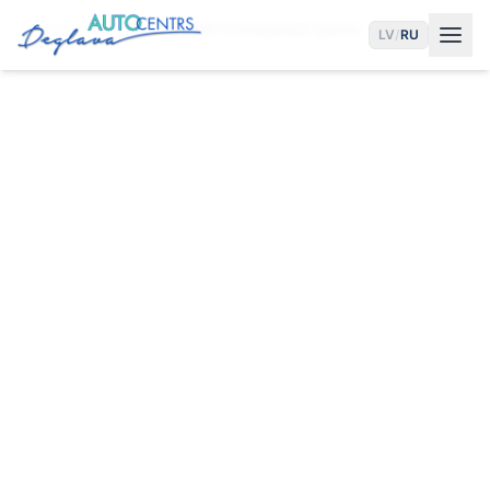
Главная
Услуги
Развал-Схождение Центр
LV
/
RU