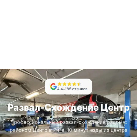
4.4
•
185
отзывов
Развал-Схождение Центр
Профессиональный развал-схождение рядом с
районом Центр в Риге. 10 минут езды из центра