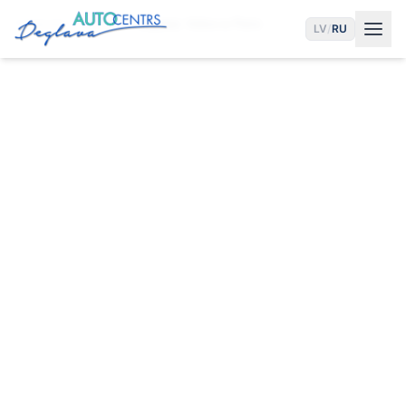
Главная
Услуги
Сервис Volvo в Риге
LV
/
RU