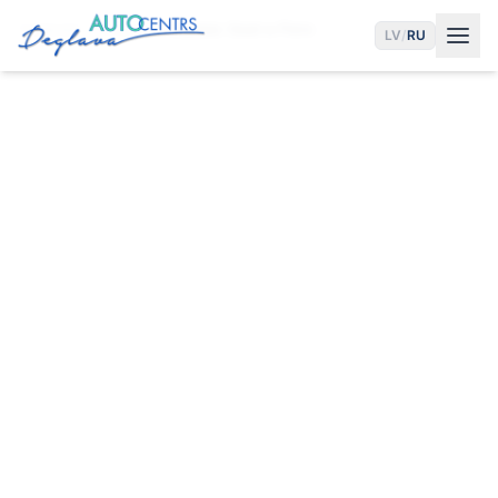
Главная
Услуги
Сервис Seat в Риге
LV
/
RU