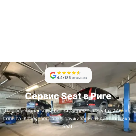
4.4
•
185
отзывов
Сервис Seat в Риге
Профессиональный сервис и ремонт Seat с 27+ лет
опыта. Качественное обслуживание и диагностика
Seat.