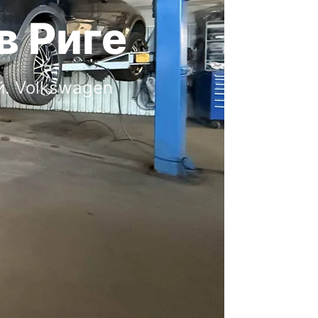
в Риге
й. Volkswagen