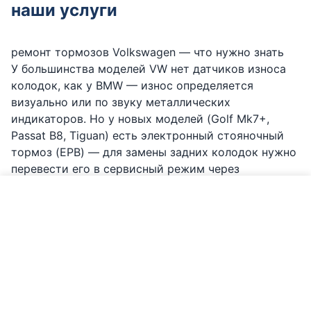
наши услуги
ремонт тормозов Volkswagen — что нужно знать
У большинства моделей VW нет датчиков износа
колодок, как у BMW — износ определяется
визуально или по звуку металлических
индикаторов. Но у новых моделей (Golf Mk7+,
Passat B8, Tiguan) есть электронный стояночный
тормоз (EPB) — для замены задних колодок нужно
перевести его в сервисный режим через
диагностику. LAUNCH это делает без проблем.
Позвонить по Volkswagen
В солёном и влажном латвийском климате
направляющие пальцы суппортов VW могут
закисать — тогда колодки изнашиваются
неравномерно на одной стороне. Диски могут
деформироваться от интенсивного торможения.
Колодки обычно служат 30 000-60 000 км. Мы
меняем колодки, диски, обслуживаем суппорты и