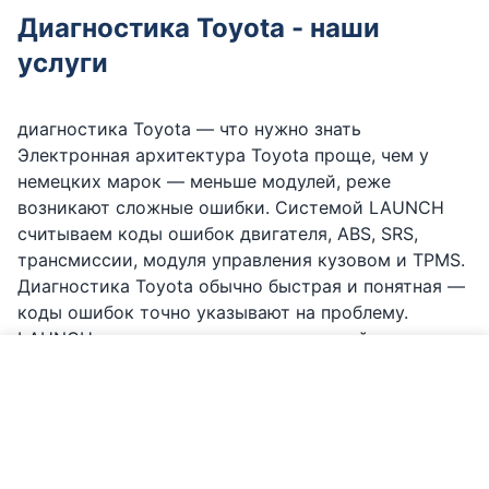
Диагностика Toyota - наши
услуги
диагностика Toyota — что нужно знать
Электронная архитектура Toyota проще, чем у
немецких марок — меньше модулей, реже
возникают сложные ошибки. Системой LAUNCH
считываем коды ошибок двигателя, ABS, SRS,
трансмиссии, модуля управления кузовом и TPMS.
Диагностика Toyota обычно быстрая и понятная —
коды ошибок точно указывают на проблему.
LAUNCH хорошо покрывает модельный ряд
Toyota. Базовая диагностика гибридной системы
Позвонить по Toyota
(коды ошибок, статус HV-батареи) доступна, но
углублённый анализ ячеек батареи и диагностика
инвертора могут потребовать специальных
инструментов Toyota. На новейших моделях (с