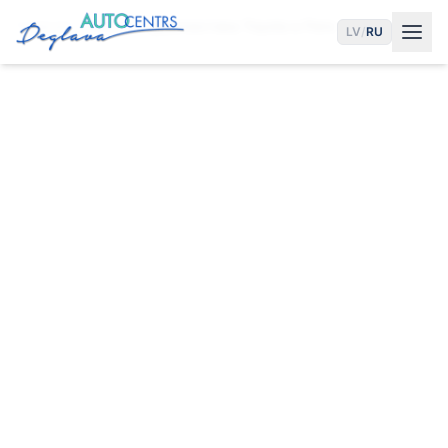
Главная
Услуги
Диагностика Toyota в Риге
LV
/
RU