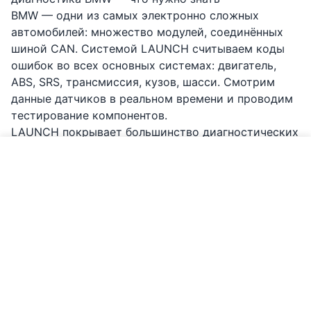
BMW — одни из самых электронно сложных
автомобилей: множество модулей, соединённых
шиной CAN. Системой LAUNCH считываем коды
ошибок во всех основных системах: двигатель,
ABS, SRS, трансмиссия, кузов, шасси. Смотрим
данные датчиков в реальном времени и проводим
тестирование компонентов.
LAUNCH покрывает большинство диагностических
задач BMW — сброс сервиса масла, сброс
Позвонить по BMW
тормозного обслуживания, регенерация DPF для
дизелей, живые данные. Однако
перепрограммирование модулей BMW,
кодирование ключей и полный сброс CBS на
новейших моделях G-серии требует
специализированного ПО BMW ISTA, которого у
нас нет.
Мы честны: если для проблемы нужен OEM-
инструмент, мы об этом скажем и подскажем, куда