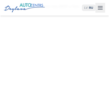
Главная
Услуги
Диагностика BMW в Риге
LV
/
RU