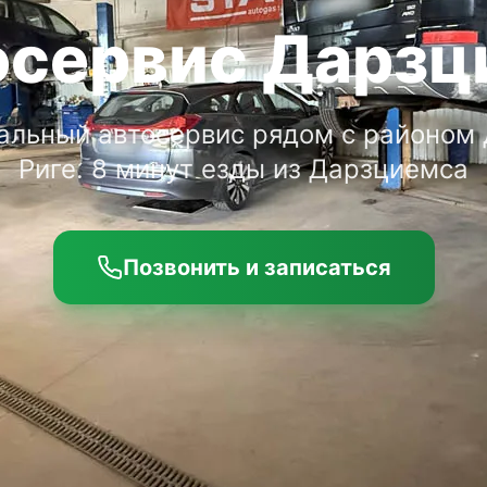
осервис Дарзц
альный автосервис рядом с районом 
Риге. 8 минут езды из Дарзциемса
Позвонить и записаться