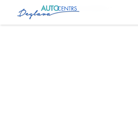
Главная
Услуги
Автосервис Дарзциемс