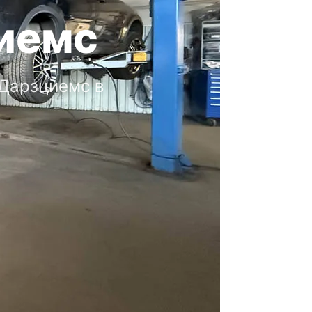
иемс
Дарзциемс в