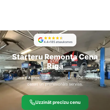
4.4
•
185
atsauksmes
Starteru Remonta Cena
Rīgā
Startera diagnostika un remonts no 50€. Godīgas
cenas un profesionāls serviss.
Uzzināt precīzu cenu