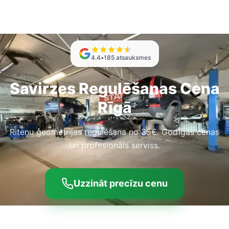
4.4
•
185
atsauksmes
Savirzes Regulēšanas Cena
Rīgā
Riteņu ģeometrijas regulēšana no 35€. Godīgas cenas
un profesionāls serviss.
Uzzināt precīzu cenu