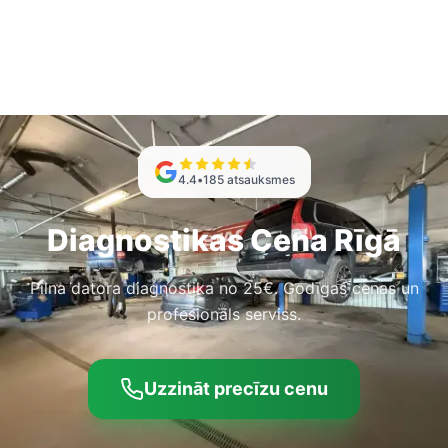
4.4
•
185
atsauksmes
Diagnostikas Cena Rīgā
Pilna datora diagnostika no 25€. Godīgas cenas un
profesionāls serviss.
Uzzināt precīzu cenu