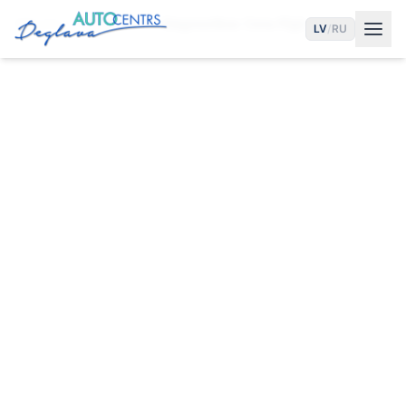
Sākums
Pakalpojumi
Diagnostikas Cena Rīgā
LV
/
RU