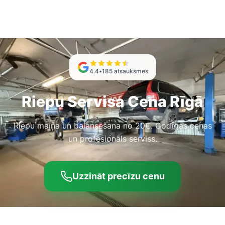
4.4
•
185
atsauksmes
Riepu Servisa Cena Rīgā
Riepu maiņa un balansēšana no 20€. Godīgas cenas
un profesionāls serviss.
Uzzināt precīzu cenu