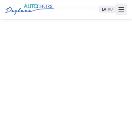
Sākums
Pakalpojumi
Riepu Servisa Cena Rīgā
LV
/
RU