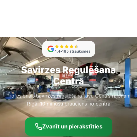
4.4
•
185
atsauksmes
Savirzes Regulēšana
Centrā
Profesionāls savirzes regulēšana tuvu Centrs rajonam
Rīgā. 10 minūšu brauciens no centra
Zvanīt un pierakstīties