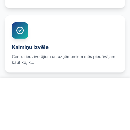
Kaimiņu izvēle
Centra iedzīvotājiem un uzņēmumiem mēs piedāvājam
kaut ko, k...
Zvanīt un pierakstīties
Savirzes Regulēšana netālu no
Centrs