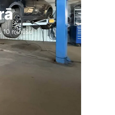
rā
. 10 minūšu