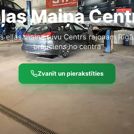
ļļas Maiņa Cent
ls eļļas maiņa tuvu Centrs rajonam Rīgā
brauciens no centra
Zvanīt un pierakstīties