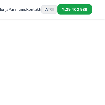
lerija
Par mums
Kontakti
29 400 989
LV
/
RU