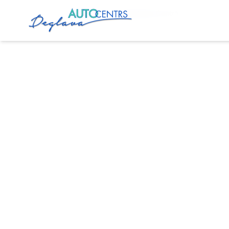
Sākums
Pakalpojumi
Eļļas Maiņa Centrā