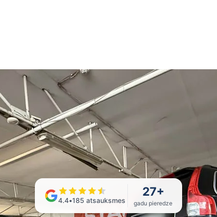
27
+
4.4
•
185
atsauksmes
gadu pieredze