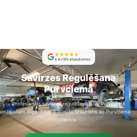
4.4
•
185
atsauksmes
Savirzes Regulēšana
Purvciemā
Profesionāls savirzes regulēšana tuvu Purvciems
rajonam Rīgā. Tikai 3 minūšu brauciens no Purvciema
centra