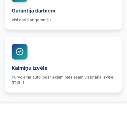
Garantija darbiem
Visi darbi ar garantiju
Kaimiņu izvēle
Purvciema auto īpašniekiem mēs esam visērtākā izvēle
Rīgā. 1...
Zvanīt un pierakstīties
Savirzes Regulēšana netālu no