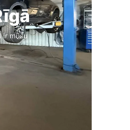
Rīgā
l ir mūsu