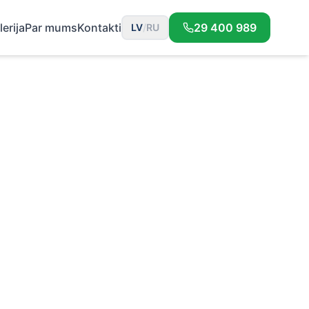
lerija
Par mums
Kontakti
29 400 989
LV
/
RU