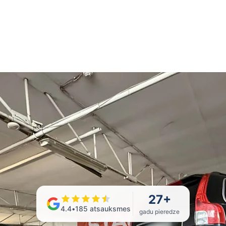
27
+
4.4
•
185
atsauksmes
gadu pieredze