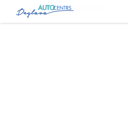
Sākums
Pakalpojumi
Opel Diagnostika Rīgā