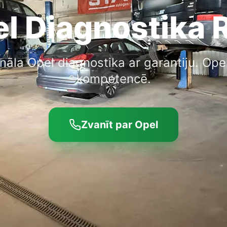
l Diagnostika 
nāla Opel diagnostika ar garantiju. Ope
kompetencē.
Zvanīt par Opel