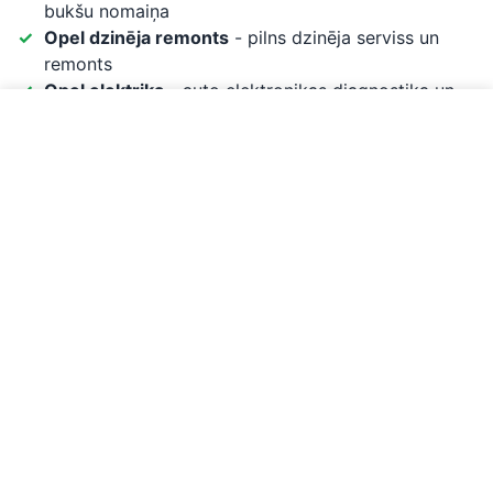
bukšu nomaiņa
Opel dzinēja remonts
- pilns dzinēja serviss un
remonts
Opel elektrika
- auto elektronikas diagnostika un
remonts
Zvanīt par Opel servisu
Biežākās Opel problēmas, ar kurām strādājam:
Sajūga divmasu spararata nodilums - biežs
klauvēšanas trokšņu cēlonis, īpaši dīzeļiem
Vadības bloku (ECU) problēmas - elektronikas
kļūmes var izraisīt dažādus simptomus
Eļļas noplūdes no vārstuļu vāka - biežāk 1.6/1.8
benzīna dzinējiem (Z16XER, Z18XER)
EGR vārsta aizsērēšana CDTI dīzeļiem - izraisa
dūmošanu un jaudas zudumu
Termostata defekti 1.6/1.8 dzinējos - izraisa
pārkarsēšanu vai ilgu sasildīšanos, biežāk Z16XEP
un A16XER
Sadales ķēdes nostiepums 1.0/1.4 Turbo dzinējos -
jaunākie trīscilindru un četrcilindru turbo dzinēji var