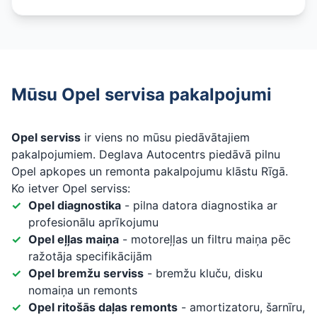
Mūsu Opel servisa pakalpojumi
Opel serviss
ir viens no mūsu piedāvātajiem
pakalpojumiem. Deglava Autocentrs piedāvā pilnu
Opel apkopes un remonta pakalpojumu klāstu Rīgā.
Ko ietver Opel serviss:
Opel diagnostika
- pilna datora diagnostika ar
profesionālu aprīkojumu
Opel eļļas maiņa
- motoreļļas un filtru maiņa pēc
ražotāja specifikācijām
Opel bremžu serviss
- bremžu kluču, disku
nomaiņa un remonts
Opel ritošās daļas remonts
- amortizatoru, šarnīru,