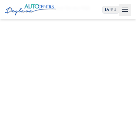
Sākums
Pakalpojumi
Opel Serviss Rīgā
LV
/
RU