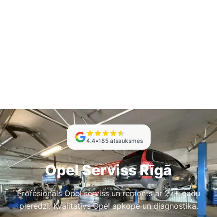
4.4
•
185
atsauksmes
Opel Serviss Rīgā
Profesionāls Opel serviss un remonts ar 27+ gadu
pieredzi. Kvalitatīvs Opel apkope un diagnostika.