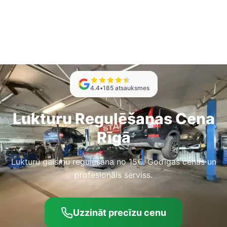
4.4
•
185
atsauksmes
Lukturu Regulēšanas Cena
Rīgā
Lukturu gaismu regulēšana no 15€. Godīgas cenas un
profesionāls serviss.
Uzzināt precīzu cenu