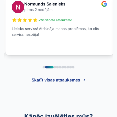
Normunds Salenieks
pirms 2 nedēļām
Verificēta atsauksme
Lielisks serviss! Atrisināja manas problēmas, ko cits
serviss nespēja!
Skatīt visas atsauksmes
Kāpēc izvēlēties mūs?