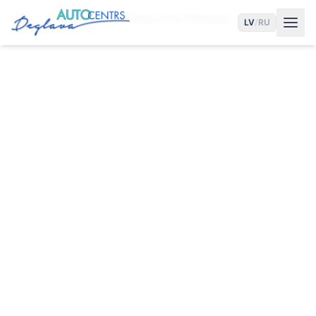
Sākums
Pakalpojumi
Lietota Auto Pārbaude
LV
/
RU