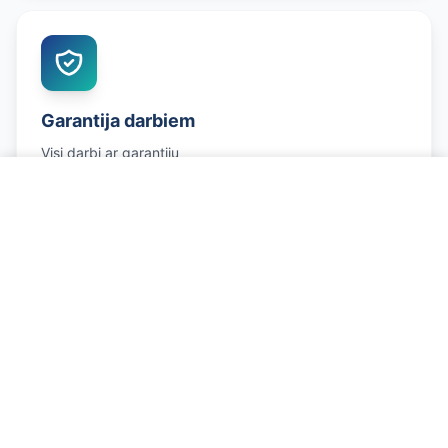
Garantija darbiem
Visi darbi ar garantiju
Zvanīt un pierakstīties
Godīgas cenas
Bez slēptām izmaksām