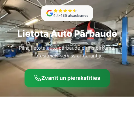
4.4
•
185
atsauksmes
Lietota Auto Pārbaude
Pilna lietota auto pārbaude pirms pirkuma.
Profesionāls serviss ar garantiju.
Zvanīt un pierakstīties