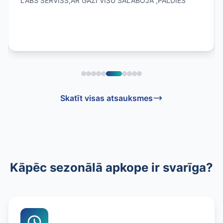
LABS SERVISS,AR GĀZI VISU SALABOJA ,PALDIES
Skatīt visas atsauksmes
Kāpēc sezonālā apkope ir svarīga?