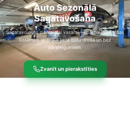
Auto Sezonālā
Sagatavošana
Sagatavo auto ziemai vai vasarai — pārbaudām visas
sistēmas, lai braukšana būtu droša un bez
pārsteigumiem.
Zvanīt un pierakstīties