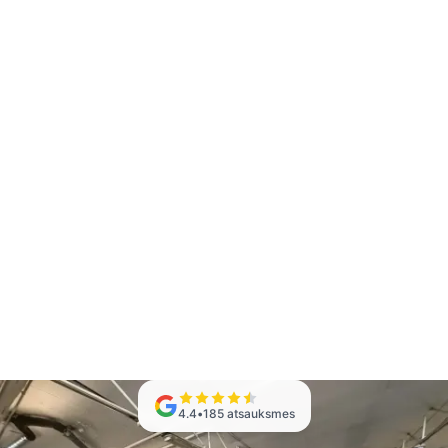
4.4
•
185
atsauksmes