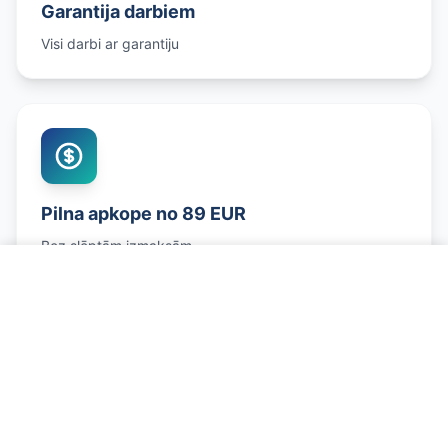
Garantija darbiem
Visi darbi ar garantiju
Pilna apkope no 89 EUR
Bez slēptām izmaksām
Zvanīt un pierakstīties
Ko Ietver Sezonālā Sagatavošana?