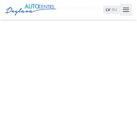
Sākums
Pakalpojumi
Eļļas Maiņa Pļavniekos
LV
/
RU