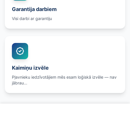
Garantija darbiem
Visi darbi ar garantiju
Kaimiņu izvēle
Pļavnieku iedzīvotājiem mēs esam loģiskā izvēle — nav
jābrau...
Zvanīt un pierakstīties
Eļļas Maiņa netālu no Plavnieki