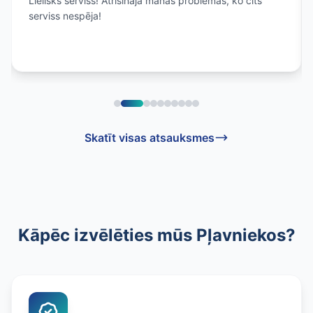
Lielisks serviss! Atrisināja manas problēmas, ko cits
serviss nespēja!
Skatīt visas atsauksmes
Kāpēc izvēlēties mūs Pļavniekos?