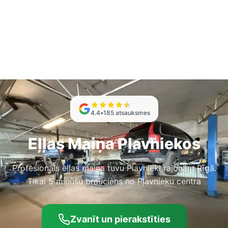
4.4
•
185
atsauksmes
Eļļas Maiņa Pļavniekos
Profesionāls eļļas maiņa tuvu Plavnieki rajonam Rīgā.
Tikai 5 minūšu brauciens no Pļavnieku centra
Zvanīt un pierakstīties