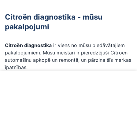
Citroën diagnostika - mūsu
pakalpojumi
Citroën diagnostika
ir viens no mūsu piedāvātajiem
pakalpojumiem. Mūsu meistari ir pieredzējuši Citroën
automašīnu apkopē un remontā, un pārzina šīs markas
īpatnības.
Ko ietver Citroën diagnostika:
Profesionāla diagnostika
ar profesionālu LAUNCH
Zvanīt par Citroën
diagnostikas aprīkojumu
Oriģinālās vai OEM daļas
- tikai kvalitatīvi materiāli
Precīza diagnostika
- labi pārzinām Citroën
īpatnības
Garantija
- visiem darbiem ar garantiju
Pierakstieties jau šodien
- mēs parūpēsimies par jūsu
Citroën!