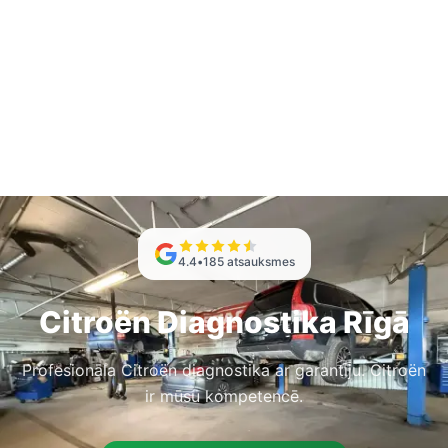
4.4
•
185
atsauksmes
Citroën Diagnostika Rīgā
Profesionāla Citroën diagnostika ar garantiju. Citroën
ir mūsu kompetencē.