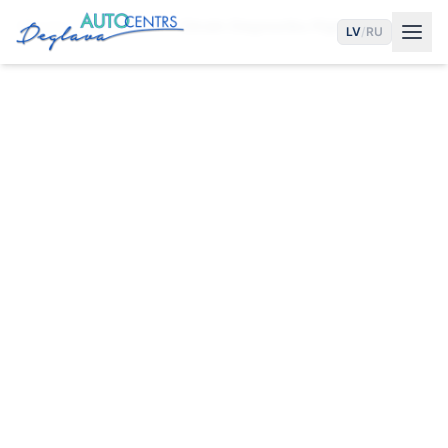
Sākums
Pakalpojumi
Citroën Diagnostika Rīgā
LV
/
RU