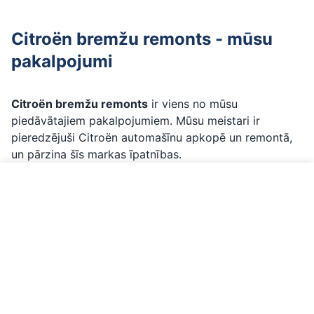
Citroën bremžu remonts - mūsu
pakalpojumi
Citroën bremžu remonts
ir viens no mūsu
piedāvātajiem pakalpojumiem. Mūsu meistari ir
pieredzējuši Citroën automašīnu apkopē un remontā,
un pārzina šīs markas īpatnības.
Ko ietver Citroën bremžu remonts:
Profesionāla bremžu remonts
ar profesionālu
Zvanīt par Citroën
LAUNCH diagnostikas aprīkojumu
Oriģinālās vai OEM daļas
- tikai kvalitatīvi materiāli
Precīza diagnostika
- labi pārzinām Citroën
īpatnības
Garantija
- visiem darbiem ar garantiju
Pierakstieties jau šodien
- mēs parūpēsimies par jūsu
Citroën!