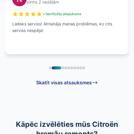
pirms 2 nedēļām
Verificēta atsauksme
Lielisks serviss! Atrisināja manas problēmas, ko cits
serviss nespēja!
Skatīt visas atsauksmes
Kāpēc izvēlēties mūs Citroën
bremžu remonts?