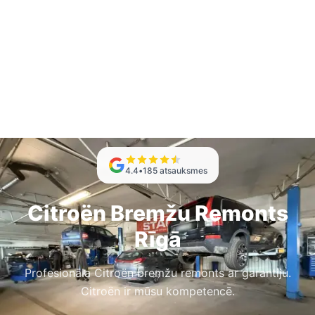
4.4
•
185
atsauksmes
Citroën Bremžu Remonts
Rīgā
Profesionāla Citroën bremžu remonts ar garantiju.
Citroën ir mūsu kompetencē.