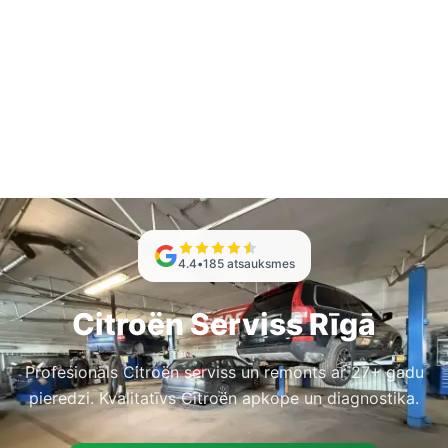
4.4
•
185
atsauksmes
Citroën Serviss Rīgā
Profesionāls Citroën serviss un remonts ar 27+ gadu
pieredzi. Kvalitatīvs Citroën apkope un diagnostika.