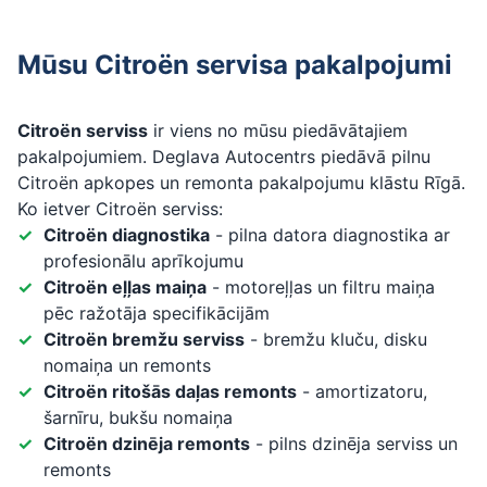
Mūsu Citroën servisa pakalpojumi
Citroën serviss
ir viens no mūsu piedāvātajiem
pakalpojumiem. Deglava Autocentrs piedāvā pilnu
Citroën apkopes un remonta pakalpojumu klāstu Rīgā.
Ko ietver Citroën serviss:
Citroën diagnostika
- pilna datora diagnostika ar
profesionālu aprīkojumu
Citroën eļļas maiņa
- motoreļļas un filtru maiņa
pēc ražotāja specifikācijām
Citroën bremžu serviss
- bremžu kluču, disku
nomaiņa un remonts
Citroën ritošās daļas remonts
- amortizatoru,
šarnīru, bukšu nomaiņa
Citroën dzinēja remonts
- pilns dzinēja serviss un
remonts