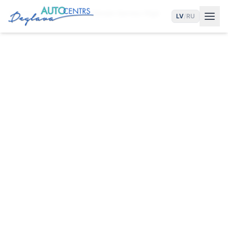
Sākums
Pakalpojumi
Citroën Serviss Rīgā
LV
/
RU