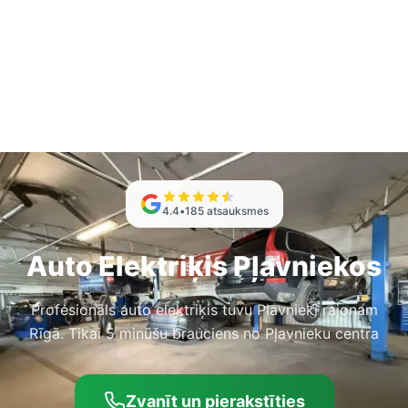
4.4
•
185
atsauksmes
Auto Elektriķis Pļavniekos
Profesionāls auto elektriķis tuvu Plavnieki rajonam
Rīgā. Tikai 5 minūšu brauciens no Pļavnieku centra
Zvanīt un pierakstīties