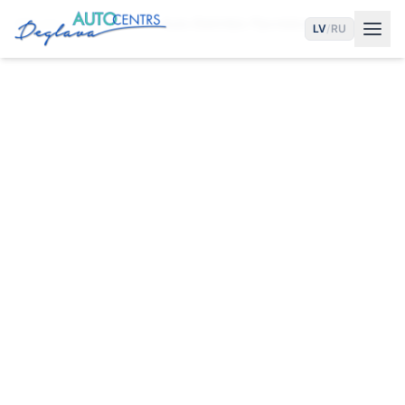
Sākums
Pakalpojumi
Auto Elektriķis Pļavniekos
LV
/
RU