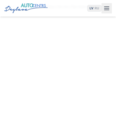
Sākums
Pakalpojumi
Riepu Serviss Pļavniekos
LV
/
RU