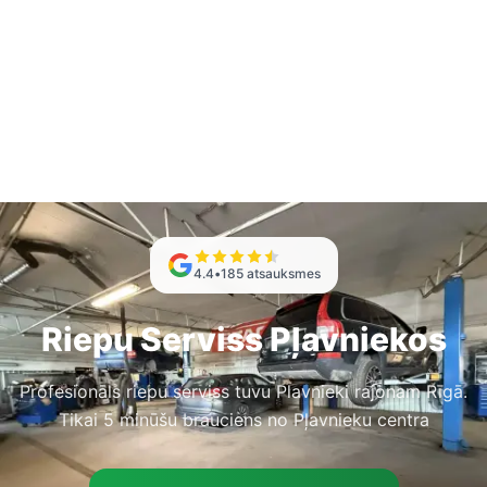
4.4
•
185
atsauksmes
Riepu Serviss Pļavniekos
Profesionāls riepu serviss tuvu Plavnieki rajonam Rīgā.
Tikai 5 minūšu brauciens no Pļavnieku centra