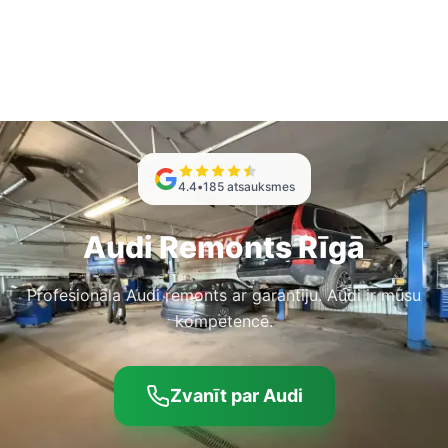
4.4
•
185
atsauksmes
Audi Remonts Rīgā
Profesionāla Audi remonts ar garantiju. Audi ir mūsu
kompetencē.
Zvanīt par Audi