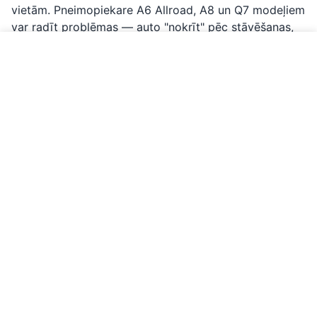
vietām. Pneimopiekare A6 Allroad, A8 un Q7 modeļiem
var radīt problēmas — auto "nokrīt" pēc stāvēšanas,
ja gaisa spilveni vai kompresors ir nolietojušies. S
Zvanīt par Audi
tronic (DL501) ātrumkārbas mechatronikas bloks var
sabojāties A4/A5/Q5 modeļiem ar 7 pakāpēm.
Multitronic/CVT ātrumkārba A4/A6 modeļiem ar
priekšpiedziņu bieži prasa remontu pēc 150 000 km.
LED lukturu vadības bloki jaunākajos modeļos var
sabojāties — nomaiņa ir dārga, jo vadības bloks un
lukturis bieži ir viens veselums. Termostata defekti 2.0
TDI dzinējos var izraisīt gan pārkarsēšanu, gan pārāk
zemu dzinēja temperatūru.
Mūsu Audi kompetence