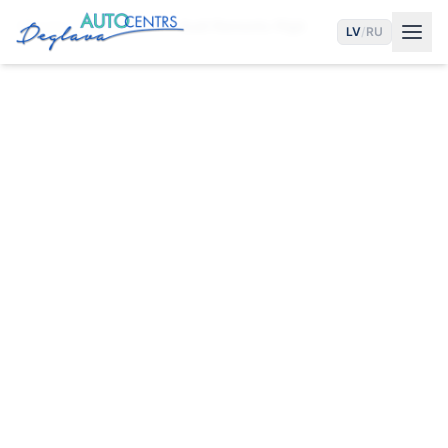
Sākums
Pakalpojumi
Audi Remonts Rīgā
LV
/
RU