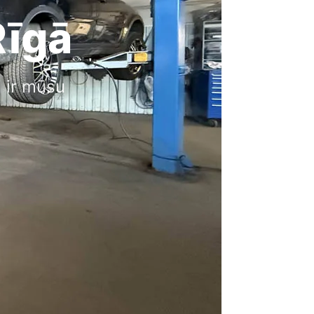
Rīgā
i ir mūsu