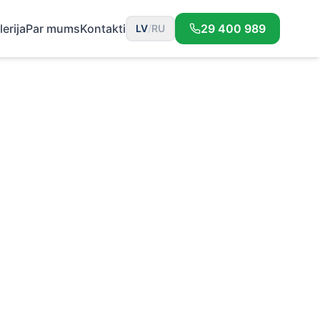
lerija
Par mums
Kontakti
29 400 989
LV
/
RU