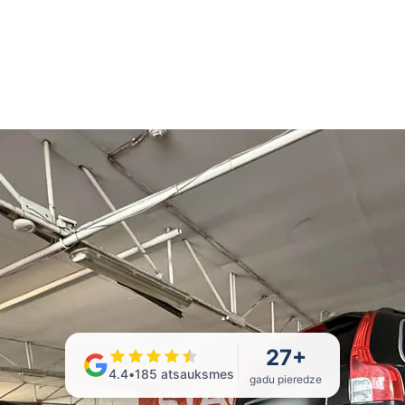
27
+
4.4
•
185
atsauksmes
gadu pieredze