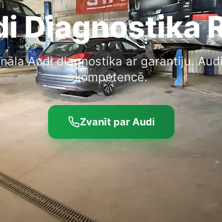
i Diagnostika 
nāla Audi diagnostika ar garantiju. Aud
kompetencē.
Zvanīt par Audi