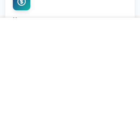
Честные цены
Позвонить и записаться
Конкурентные цены
Замена Тормозных Шлангов - что
включает услуга
Почему тормозные шланги стареют?
Тормозные шланги изготовлены из
резины с
текстильным или стальным армированием
. Со
временем резина стареет — становится жёсткой,
трескается и теряет эластичность. Это