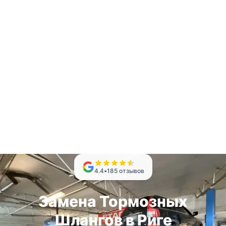
4.4
•
185
отзывов
Замена Тормозных
Шлангов в Риге