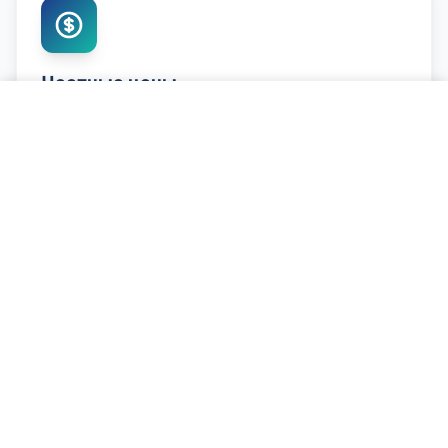
Честные цены
Конкурентные цены
Позвонить и записаться
Замена Тормозных Колодок - что
включает услуга
Типы материалов колодок
Тормозные колодки доступны в трёх основных
материалах, каждый со своими преимуществами:
Керамические колодки
— тише, меньше пыли