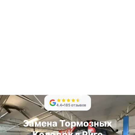
4.4
•
185
отзывов
Замена Тормозных
Колодок в Риге