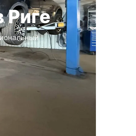
 Риге
сиональный