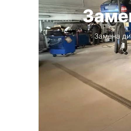
Заме
Замена ди