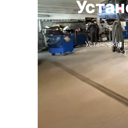
Устан
Установка, 
П