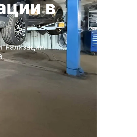
ации в
игнализации.
й.